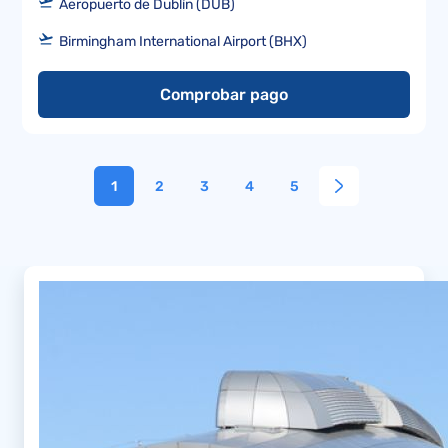
Aeropuerto de Dublín (DUB)
Birmingham International Airport (BHX)
Comprobar pago
1
2
3
4
5