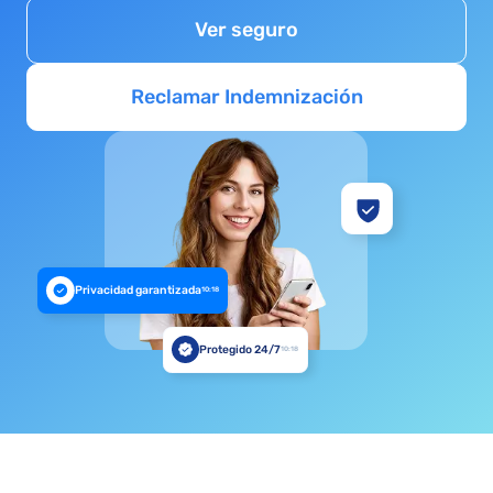
Ver seguro
Reclamar Indemnización
Privacidad garantizada
10:18
Protegido 24/7
10:18