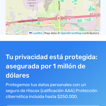
Leaflet
|
Map data ©
OpenStreetMap
contributors
Tu privacidad está protegida:
asegurada por 1 millón de
dólares
Protegemos tus datos personales con un
seguro de Hiscox (calificación AAA).Protección
cibernética incluida hasta $250.000.