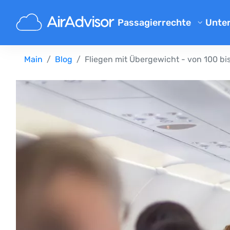
Passagierrechte
Unte
Übe
Flugverspaetung Entschaed
Main
Blog
Fliegen mit Übergewicht - von 100 bis
Blo
Entschädigung bei Flugvers
Entschädigung bei Flugausfa
FAQ
Gepäck Entschädigung
Par
Entschädigung bei Nichtbef
Flu
Fluggesellschaften
Beschwerde an Fluggesellsch
Entschädigung bei Streik der
Entschädigung bei Flugum
Ihre Rechte