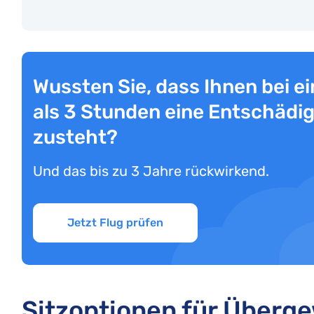
Wussten Sie, dass Ihnen bei e
als 3 Stunden eine Entschädig
zusteht?
Und das bis zu 3 Jahre rückwirkend.
Jetzt Flug prüfen
Sitzoptionen für Überge