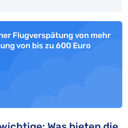
iner Flugverspätung von mehr
ung von bis zu 600 Euro
wichtige: Was bieten die