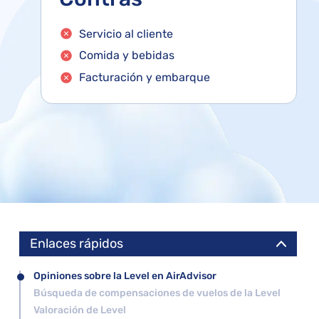
s
Servicio al cliente
Comida y bebidas
Facturación y embarque
Enlaces rápidos
Opiniones sobre la Level en AirAdvisor
Búsqueda de compensaciones de vuelos de la Level
Valoración de Level