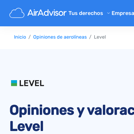
Tus derechos
Empres
Conóce
Calculadora de indemnizació
Inicio
Opiniones de aerolíneas
Level
Blog
Compensación por vuelos ret
Compensación por vuelos ca
FAQ
Reclamaciones por equipaje p
Program
Compensación por embarqu
Opinion
Reclamaciones a aerolíneas
Quejas a aerolíneas
Cancelación de vuelo por hue
Opiniones y valora
Normativa
Level