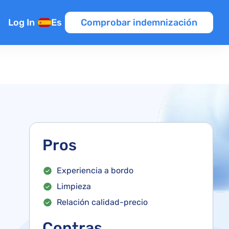
Log In
Es
Comprobar indemnización
nexión
Pros
ntroladores
Experiencia a bordo
elo
Limpieza
o
Relación calidad-precio
raso de vuelo
Contras