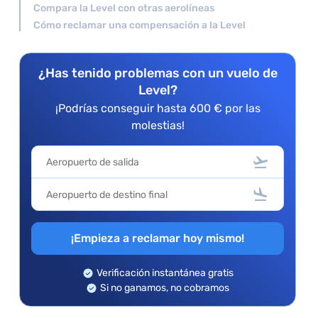
Compara la Level con otras aerolíneas
Cómo reclamar una compensación a la Level
¿Has tenido problemas con un vuelo de
Level?
¡Podrías conseguir hasta 600 € por las
molestias!
¡Empieza a reclamar hoy mismo!
Verificación instantánea gratis
Si no ganamos, no cobramos