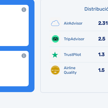
Distribuci
2.31
AirAdvisor
2.5
TripAdvisor
1.3
TrustPilot
Airline
1.5
Quality