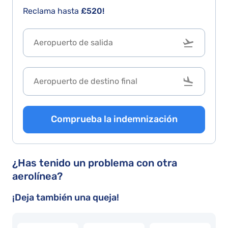
e
completar
Reclama hasta
£520!
p
los
a
datos
si
fue
f
excelente.
d
m
li
e
Comprueba la indemnización
y
d
. 
¿Has tenido un problema con otra
p
aerolínea?
ú
si
¡Deja también una queja!
h
q