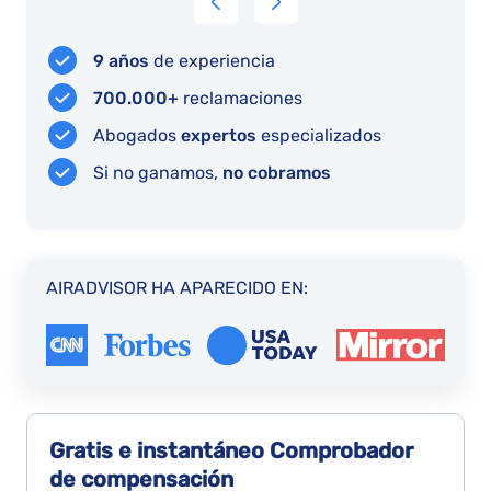
del
recompensa
13
r
dinero,
con
horas
e
9 años
de experiencia
lo
un
del
n
haré
reembolso
700.000+
reclamaciones
vuelo
c
en
Abogados
expertos
especializados
,
cuanto
e
Si no ganamos,
no cobramos
lo
u
hagan,
b
pero
r
la
d
AIRADVISOR HA APARECIDO EN:
experiencia
q
en
s
el
a
seguimiento
la
y
r
ayuda
Gratis e instantáneo
Comprobador
m
para
de compensación