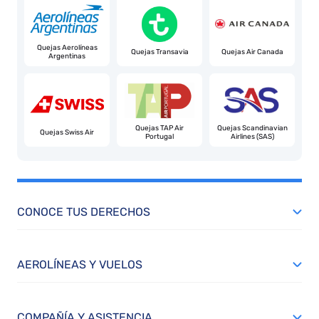
n
d
lo
Quejas Aerolíneas
Quejas Transavia
Quejas Air Canada
Argentinas
q
n
c
m
Quejas TAP Air
Quejas Scandinavian
Quejas Swiss Air
Portugal
Airlines (SAS)
e
!!!!

❤
CONOCE TUS DERECHOS
AEROLÍNEAS Y VUELOS
COMPAÑÍA Y ASISTENCIA