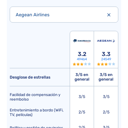
Aegean Airlines
3.2
3.3
49464
24549
3/5 en
3/5 en
Desglose de estrellas
general
general
Facilidad de compensación y
3/5
3/5
reembolso
Entretenimiento a bordo (WiFi,
2/5
2/5
TV, películas)
2/5
3/5
Política y gestión de equipajes