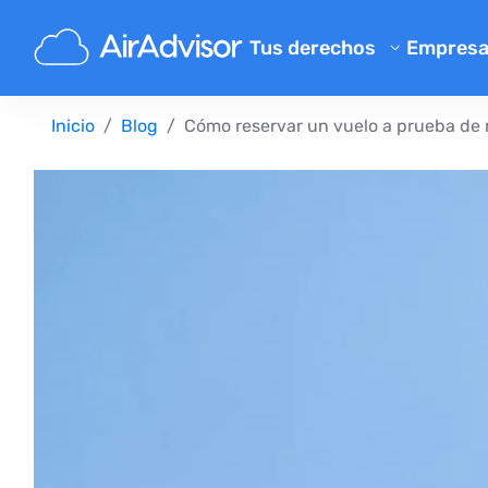
Tus derechos
Empres
Conóce
Calculadora de indemnizació
Inicio
Blog
Cómo reservar un vuelo a prueba de re
Blog
Compensación por vuelos ret
Compensación por vuelos ca
FAQ
Reclamaciones por equipaje p
Program
Compensación por embarqu
Opinion
Reclamaciones a aerolíneas
Quejas a aerolíneas
Cancelación de vuelo por hue
Normativa