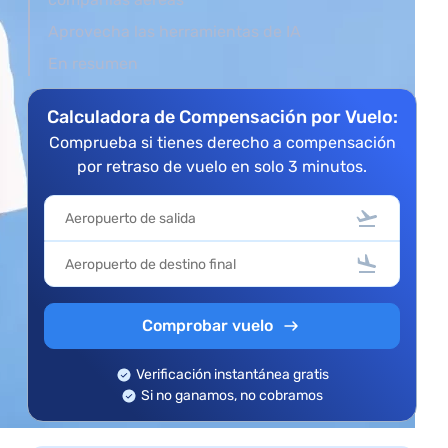
Aprovecha las herramientas de IA
s
En resumen
Calculadora de Compensación por Vuelo:
Comprueba si tienes derecho a compensación
por retraso de vuelo en solo 3 minutos.
Comprobar vuelo
Verificación instantánea gratis
Si no ganamos, no cobramos